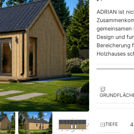
ADRIAN ist nic
Zusammenkomm
gemeinsamen E
Design und fun
Bereicherung f
Holzhauses sc
GRUNDFLÄCH
TIEFE
4