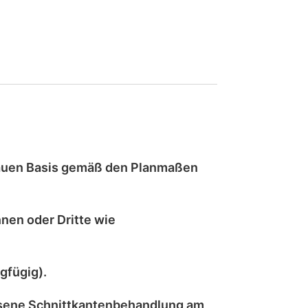
auen
Basis gemäß den Planmaßen
nen oder Dritte wie
gfügig).
sene Schnittkantenbehandlung
am