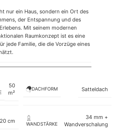
ht nur ein Haus, sondern ein Ort des
ens, der Entspannung und des
rlebens. Mit seinem modernen
ktionalen Raumkonzept ist es eine
ür jede Familie, die die Vorzüge eines
hätzt.
50
DACHFORM
Satteldach
E
m²
34 mm +
20 cm
WANDSTÄRKE
Wandverschalung