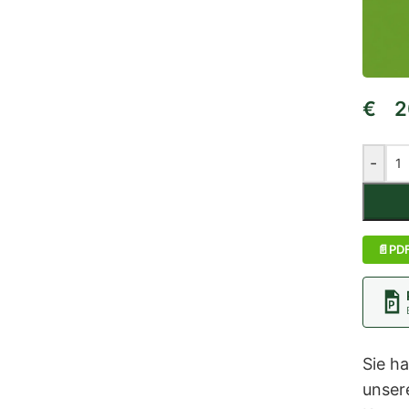
€
20
-
PD
Sie h
unser