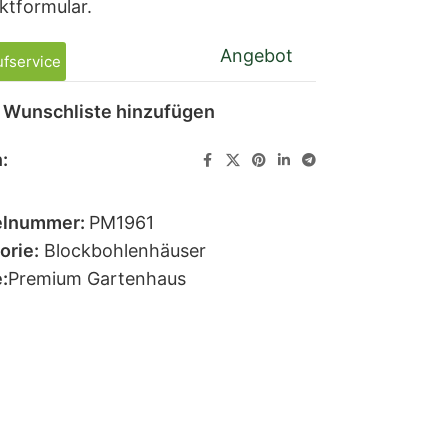
ktformular.
Angebot
fservice
 Wunschliste hinzufügen
:
elnummer:
PM1961
orie:
Blockbohlenhäuser
:
Premium Gartenhaus