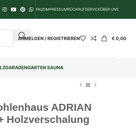
FAQS
IMPRESSUM
RÜCKRUFSERVICE
ÜBER UNS
ANMELDEN / REGISTRIEREN
€
0,00
LZGARAGEN
GARTEN SAUNA
ohlenhaus ADRIAN
+ Holzverschalung