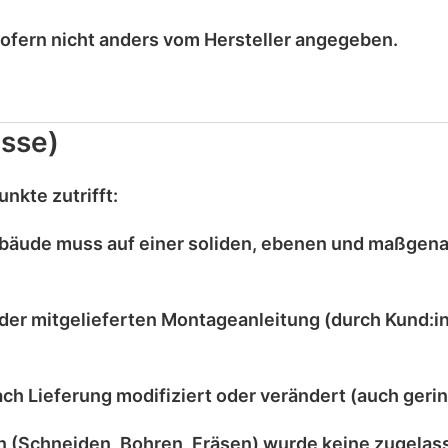
sofern nicht anders vom Hersteller angegeben.
sse)
nkte zutrifft:
bäude muss auf einer
soliden, ebenen und maßgen
der mitgelieferten
Montageanleitung
(durch Kund:in
ach Lieferung
modifiziert
oder
verändert
(auch gerin
 (Schneiden, Bohren, Fräsen) wurde
keine zugelas