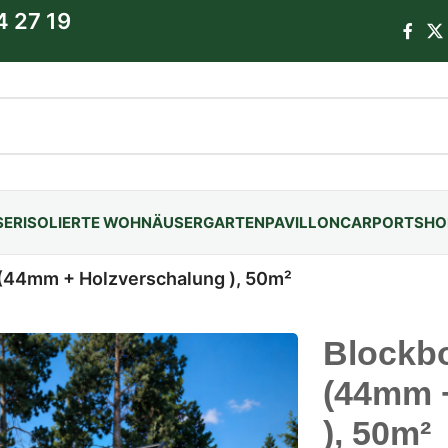
4 27 19
SER
ISOLIERTE WOHNÄUSER
GARTENPAVILLON
CARPORTS
HO
(44mm + Holzverschalung ), 50m²
Blockb
(44mm 
), 50m²