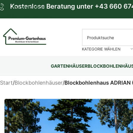
Kostenlose Beratung unter
+43 660 67
Skip to navigation
Skip to main content
KATEGORIE WÄHLEN
GARTENHÄUSER
BLOCKBOHLENHÄU
Start
/
Blockbohlenhäuser
/
Blockbohlenhaus ADRIAN 