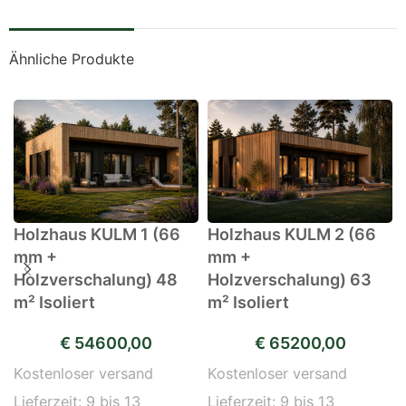
Ähnliche Produkte
Holzhaus KULM 1 (66
Holzhaus KULM 2 (66
mm +
mm +
Holzverschalung) 48
Holzverschalung) 63
m² Isoliert
m² Isoliert
€
54600,00
€
65200,00
Kostenloser versand
Kostenloser versand
Lieferzeit:
9 bis 13
Lieferzeit:
9 bis 13