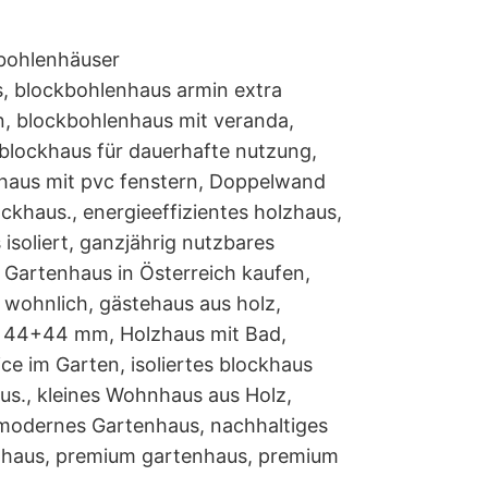
kbohlenhäuser
s
,
blockbohlenhaus armin extra
n
,
blockbohlenhaus mit veranda
,
blockhaus für dauerhafte nutzung
,
haus mit pvc fenstern
,
Doppelwand
ockhaus.
,
energieeffizientes holzhaus
,
isoliert
,
ganzjährig nutzbares
Gartenhaus in Österreich kaufen
,
 wohnlich
,
gästehaus aus holz
,
n 44+44 mm
,
Holzhaus mit Bad
,
ce im Garten
,
isoliertes blockhaus
us.
,
kleines Wohnhaus aus Holz
,
modernes Gartenhaus
,
nachhaltiges
zhaus
,
premium gartenhaus
,
premium