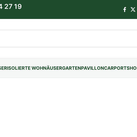
4 27 19
SER
ISOLIERTE WOHNÄUSER
GARTENPAVILLON
CARPORTS
HO