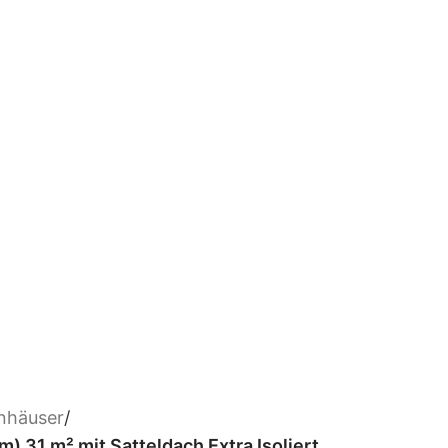
enhäuser
/
 31 m² mit Satteldach Extra Isoliert