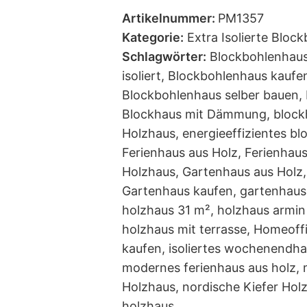
Artikelnummer:
PM1357
Kategorie:
Extra Isolierte Bloc
Schlagwörter:
Blockbohlenhau
isoliert
,
Blockbohlenhaus kaufe
Blockbohlenhaus selber bauen
,
Blockhaus mit Dämmung
,
block
Holzhaus
,
energieeffizientes bl
Ferienhaus aus Holz
,
Ferienhaus 
Holzhaus
,
Gartenhaus aus Holz
,
Gartenhaus kaufen
,
gartenhaus
holzhaus 31 m²
,
holzhaus armi
holzhaus mit terrasse
,
Homeoffi
kaufen
,
isoliertes wochenendha
modernes ferienhaus aus holz
,
Holzhaus
,
nordische Kiefer Hol
holzhaus