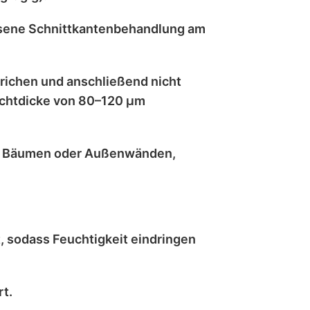
sene Schnittkantenbehandlung
am
trichen
und anschließend
nicht
chtdicke von 80–120 μm
, Bäumen oder Außenwänden
,
t
, sodass Feuchtigkeit eindringen
t.