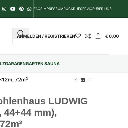
FAQS
IMPRESSUM
RÜCKRUFSERVICE
ÜBER UNS
ANMELDEN / REGISTRIEREN
€
0,00
LZGARAGEN
GARTEN SAUNA
6x12m, 72m²
ohlenhaus LUDWIG
t, 44+44 mm),
 72m²