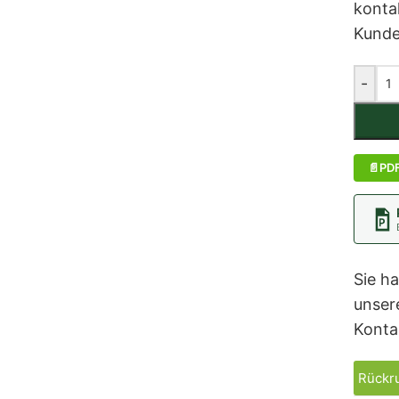
kontak
Kunde
-
PD
Sie h
unser
Konta
Rückru