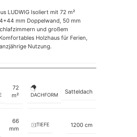
us LUDWIG Isoliert mit 72 m²
44+44 mm Doppelwand, 50 mm
chlafzimmern und großem
Komfortables Holzhaus für Ferien,
nzjährige Nutzung.
72
Satteldach
E
DACHFORM
m²
66
TIEFE
1200 cm
mm