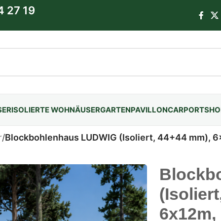
4 27 19
SER
ISOLIERTE WOHNÄUSER
GARTENPAVILLON
CARPORTS
HO
r
/
Blockbohlenhaus LUDWIG (Isoliert, 44+44 mm), 
Blockb
(Isolier
6x12m,