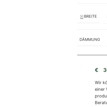
BREITE
DÄMMUNG
€
30
Wir kö
einer
produ
Berat