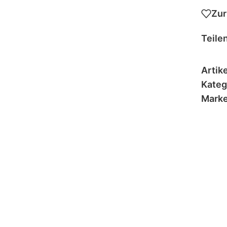
Zur
Teilen
Artik
Kateg
Marke