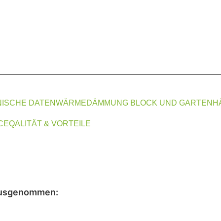
ISCHE DATEN
WÄRMEDÄMMUNG BLOCK UND GARTENH
CE
QALITÄT & VORTEILE
usgenommen
: