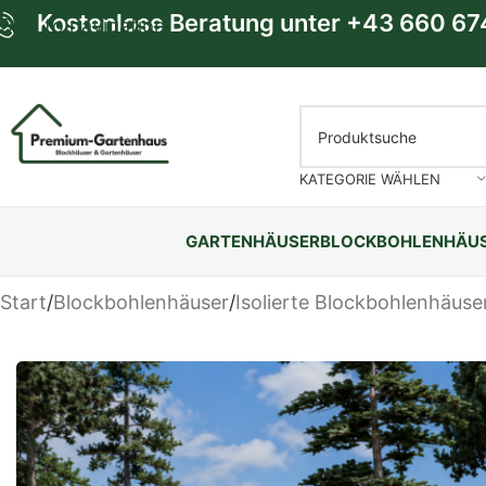
Kostenlose Beratung unter
+43 660 67
Skip to navigation
Skip to main content
KATEGORIE WÄHLEN
GARTENHÄUSER
BLOCKBOHLENHÄU
Start
/
Blockbohlenhäuser
/
Isolierte Blockbohlenhäuse