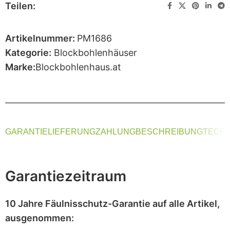
Teilen:
Artikelnummer:
PM1686
Kategorie:
Blockbohlenhäuser
Marke:
Blockbohlenhaus.at
GARANTIE
LIEFERUNG
ZAHLUNG
BESCHREIBUNG
TECHN
Garantiezeitraum
10 Jahre Fäulnisschutz-Garantie
auf alle Artikel,
ausgenommen
: