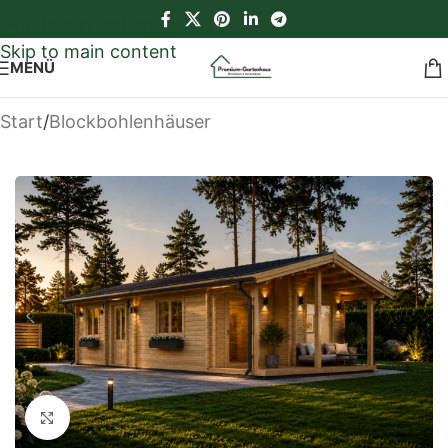
Skip to navigation
Skip to main content
MENÜ
Start
/
Blockbohlenhäuser
Klick zum Vergrößern