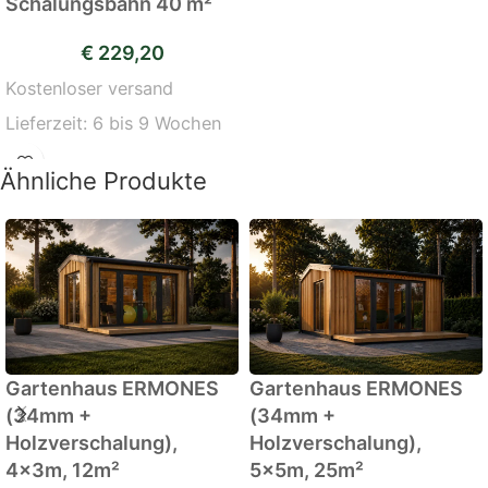
Schalungsbahn 40 m²
€
229,20
Kostenloser versand
Lieferzeit:
6 bis 9 Wochen
Ähnliche Produkte
Gartenhaus ERMONES
Gartenhaus ERMONES
(34mm +
(34mm +
Holzverschalung),
Holzverschalung),
4x3m, 12m²
5x5m, 25m²