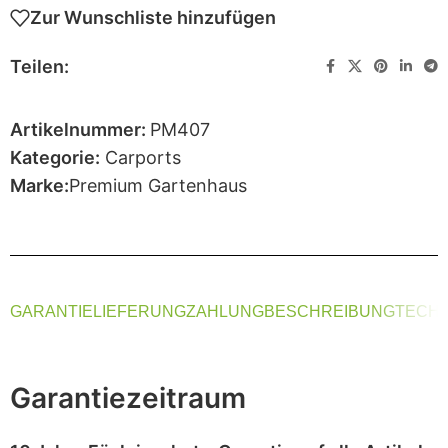
Zur Wunschliste hinzufügen
Teilen:
Artikelnummer:
PM407
Kategorie:
Carports
Marke:
Premium Gartenhaus
GARANTIE
LIEFERUNG
ZAHLUNG
BESCHREIBUNG
TECHN
Garantiezeitraum