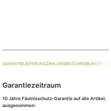
GARANTIE
LIEFERUNG
ZAHLUNG
BESCHREIBUNG
TECHN
Garantiezeitraum
10 Jahre Fäulnisschutz-Garantie
auf alle Artikel,
ausgenommen
: