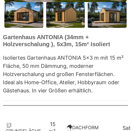
Gartenhaus ANTONIA (34mm +
Holzverschalung ), 5x3m, 15m² Isoliert
Isoliertes Gartenhaus ANTONIA 5×3 m mit 15 m²
Fläche, 50 mm Dämmung, moderner
Holzverschalung und großen Fensterflächen.
Ideal als Home-Office, Atelier, Hobbyraum oder
Gästehaus. In vier Größen erhältlich.
15
DACHFORM
Sat
GRUNDFLÄCHE