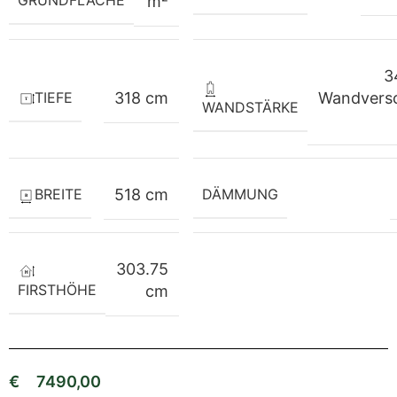
m²
3
TIEFE
318 cm
Wandvers
WANDSTÄRKE
BREITE
518 cm
DÄMMUNG
303.75
FIRSTHÖHE
cm
€
7490,00