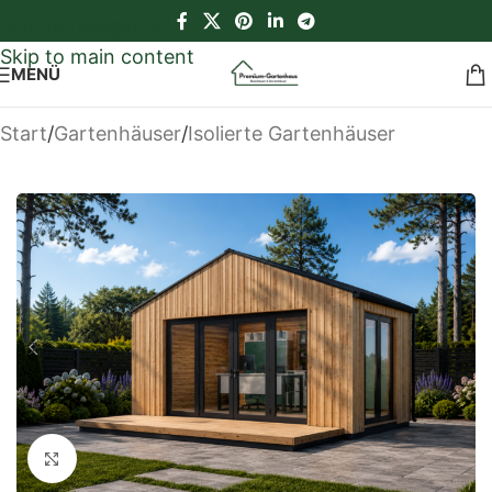
Skip to navigation
Skip to main content
MENÜ
Start
/
Gartenhäuser
/
Isolierte Gartenhäuser
Klick zum Vergrößern