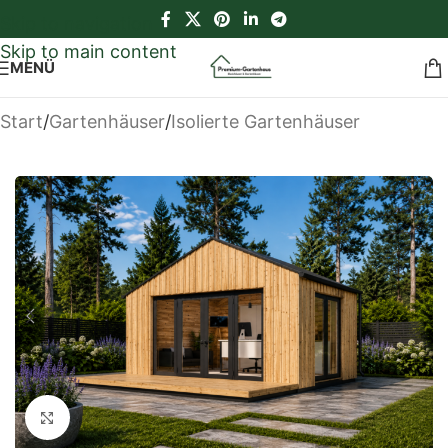
Skip to navigation
Skip to main content
MENÜ
Start
/
Gartenhäuser
/
Isolierte Gartenhäuser
Klick zum Vergrößern