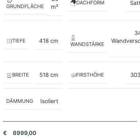
DACHFORM
Sat
GRUNDFLÄCHE
m²
3
TIEFE
418 cm
Wandversc
WANDSTÄRKE
BREITE
FIRSTHÖHE
518 cm
303
DÄMMUNG
Isoliert
€
8999,00