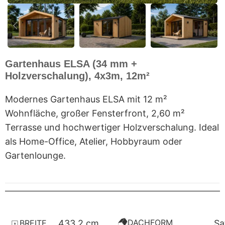
Gartenhaus ELSA (34 mm +
Holzverschalung), 4x3m, 12m²
Modernes Gartenhaus ELSA mit 12 m²
Wohnfläche, großer Fensterfront, 2,60 m²
Terrasse und hochwertiger Holzverschalung. Ideal
als Home-Office, Atelier, Hobbyraum oder
Gartenlounge.
DACHFORM
BREITE
433,2 cm
Sa