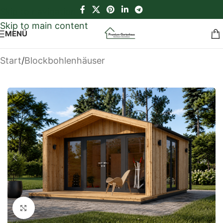
Skip to navigation
Skip to main content
MENÜ
Start
/
Blockbohlenhäuser
Klick zum Vergrößern