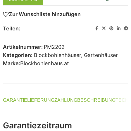
Zur Wunschliste hinzufügen
Teilen:
Artikelnummer:
PM2202
Kategorien:
Blockbohlenhäuser
,
Gartenhäuser
Marke:
Blockbohlenhaus.at
GARANTIE
LIEFERUNG
ZAHLUNG
BESCHREIBUNG
TECHN
Garantiezeitraum