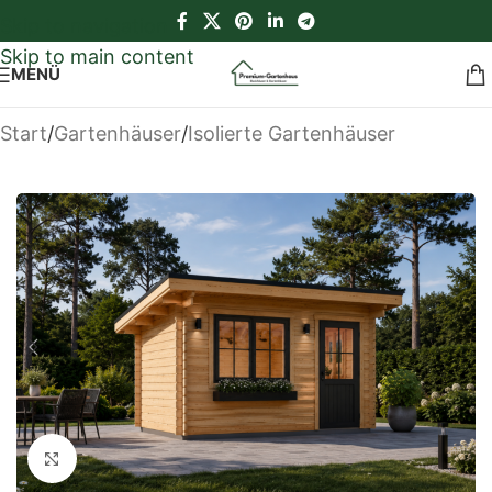
Skip to navigation
Skip to main content
MENÜ
Start
/
Gartenhäuser
/
Isolierte Gartenhäuser
Klick zum Vergrößern