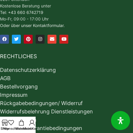
Kostenlose Beratung unter
Tel: +43 660 6742719
Mo-Fr, 09:00 - 17:00 Uhr
Oder über unser Kontaktformular.
RECHTLICHES
Datenschutzerklärung
AGB
Bestellvorgang
Impressum
Rückgabebedingungen/ Widerruf
Widerrufsbelehrung Dienstleistungen
Zahlungsarten
Garantie & Garantiebedingungen
Shop
Wunschliste
Warenkorb
Mein Konto