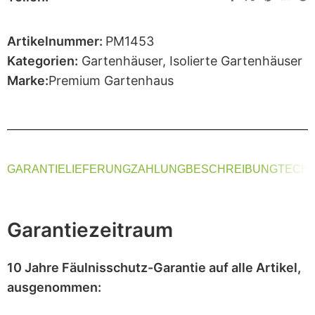
Artikelnummer:
PM1453
Kategorien:
Gartenhäuser
,
Isolierte Gartenhäuser
Marke:
Premium Gartenhaus
GARANTIE
LIEFERUNG
ZAHLUNG
BESCHREIBUNG
TECHN
Garantiezeitraum
10 Jahre Fäulnisschutz-Garantie
auf alle Artikel,
ausgenommen
: