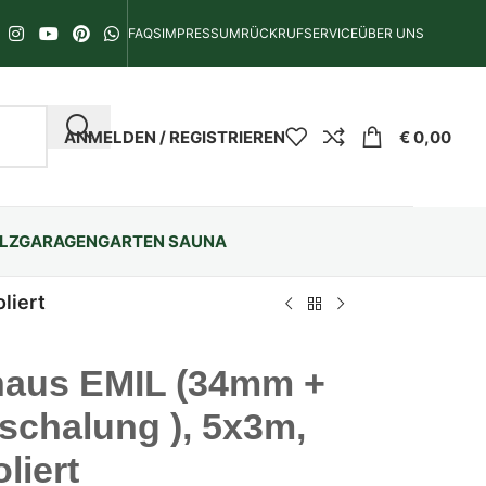
FAQS
IMPRESSUM
RÜCKRUFSERVICE
ÜBER UNS
ANMELDEN / REGISTRIEREN
€
0,00
LZGARAGEN
GARTEN SAUNA
liert
haus EMIL (34mm +
schalung ), 5x3m,
liert