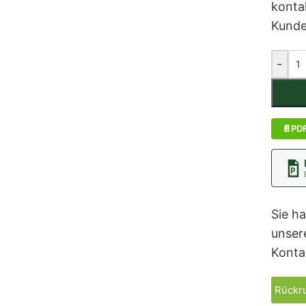
kontak
Kunde
-
PD
Sie h
unser
Konta
Rückru