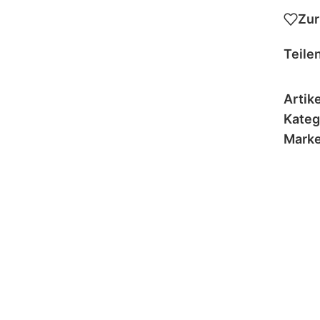
Zur
Teilen
Artik
Kateg
Marke