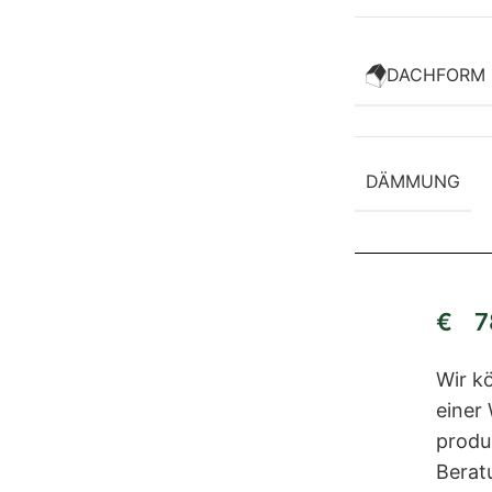
DACHFORM
DÄMMUNG
€
78
Wir kö
einer
produ
Berat