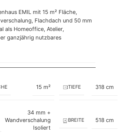
tenhaus EMIL mit 15 m² Fläche,
verschalung, Flachdach und 50 mm
 als Homeoffice, Atelier,
r ganzjährig nutzbares
CHE
TIEFE
15 m²
318 cm
34 mm +
BREITE
Wandverschalung
518 cm
Isoliert