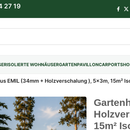
4 27 19
SER
ISOLIERTE WOHNÄUSER
GARTENPAVILLON
CARPORTS
HO
us EMIL (34mm + Holzverschalung ), 5x3m, 15m² Iso
Garten
Holzver
15m² Iso