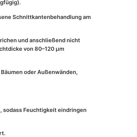
gfügig).
sene Schnittkantenbehandlung
am
trichen
und anschließend
nicht
chtdicke von 80–120 μm
, Bäumen oder Außenwänden
,
t
, sodass Feuchtigkeit eindringen
t.