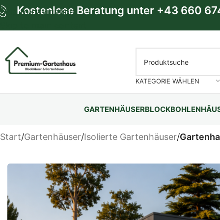
Kostenlose Beratung unter
+43 660 67
Skip to navigation
Skip to main content
KATEGORIE WÄHLEN
GARTENHÄUSER
BLOCKBOHLENHÄU
Start
/
Gartenhäuser
/
Isolierte Gartenhäuser
/
Gartenha