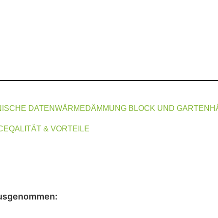
ISCHE DATEN
WÄRMEDÄMMUNG BLOCK UND GARTENH
CE
QALITÄT & VORTEILE
usgenommen
: