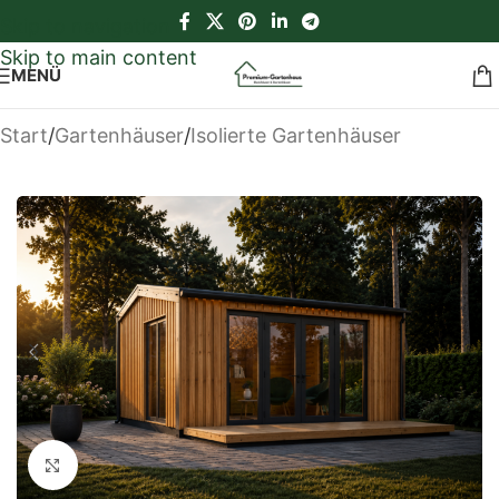
Skip to navigation
Skip to main content
MENÜ
Start
/
Gartenhäuser
/
Isolierte Gartenhäuser
Klick zum Vergrößern