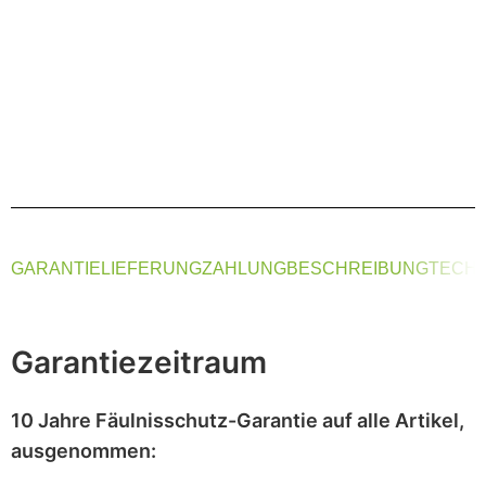
GARANTIE
LIEFERUNG
ZAHLUNG
BESCHREIBUNG
TECHN
Garantiezeitraum
10 Jahre Fäulnisschutz-Garantie
auf alle Artikel,
ausgenommen
: