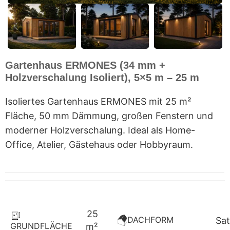
Gartenhaus ERMONES (34 mm +
Holzverschalung Isoliert), 5×5 m – 25 m
Isoliertes Gartenhaus ERMONES mit 25 m²
Fläche, 50 mm Dämmung, großen Fenstern und
moderner Holzverschalung. Ideal als Home-
Office, Atelier, Gästehaus oder Hobbyraum.
25
DACHFORM
Sat
GRUNDFLÄCHE
m²