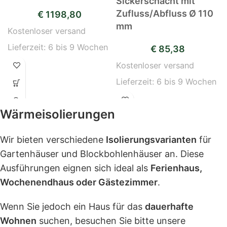
Sickerschacht mit
Zufluss/Abfluss Ø 110
€
1198,80
mm
Kostenloser versand
Lieferzeit:
6 bis 9 Wochen
€
85,38
Kostenloser versand
Lieferzeit:
6 bis 9 Wochen
Wärmeisolierungen
Wir bieten verschiedene
Isolierungsvarianten
für
Gartenhäuser und Blockbohlenhäuser an. Diese
Ausführungen eignen sich ideal als
Ferienhaus,
Wochenendhaus oder Gästezimmer
.
Wenn Sie jedoch ein Haus für das
dauerhafte
Wohnen
suchen, besuchen Sie bitte unsere