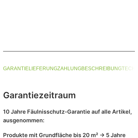
GARANTIE
LIEFERUNG
ZAHLUNG
BESCHREIBUNG
TECHN
Garantiezeitraum
10 Jahre Fäulnisschutz-Garantie
auf alle Artikel,
ausgenommen
:
Produkte mit
Grundfläche bis 20 m²
→
5 Jahre