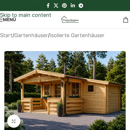
Skip to navigation
Skip to main content
MENÜ
Start
/
Gartenhäuser
/
Isolierte Gartenhäuser
Klick zum Vergrößern