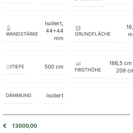
Isoliert,
18,
44+44
WANDSTÄRKE
GRUNDFLÄCHE
m
mm
166,5 cm 
TIEFE
500 cm
FIRSTHÖHE
209 c
DÄMMUNG
Isoliert
€
13000,00