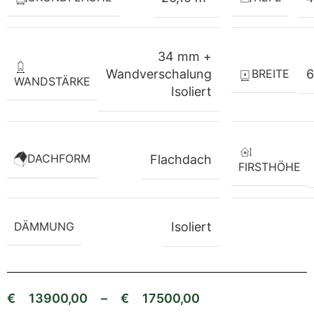
34 mm +
BREITE
Wandverschalung
6
WANDSTÄRKE
Isoliert
DACHFORM
Flachdach
FIRSTHÖHE
DÄMMUNG
Isoliert
€
13900,00
–
€
17500,00