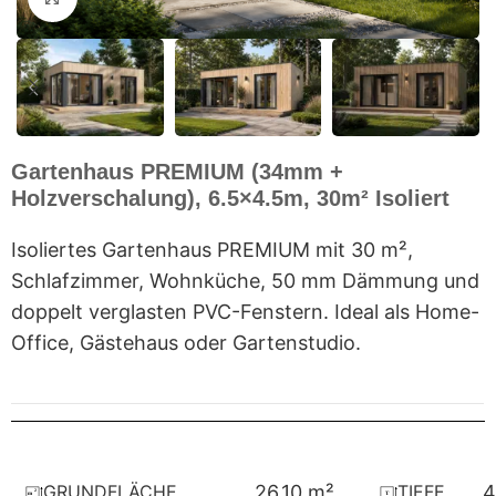
Gartenhaus PREMIUM (34mm +
Holzverschalung), 6.5×4.5m, 30m² Isoliert
Isoliertes Gartenhaus PREMIUM mit 30 m²,
Schlafzimmer, Wohnküche, 50 mm Dämmung und
doppelt verglasten PVC-Fenstern. Ideal als Home-
Office, Gästehaus oder Gartenstudio.
GRUNDFLÄCHE
TIEFE
26,10 m²
4