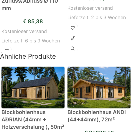
Zufluss/Abfluss Ø 110
mm
Kostenloser versand
Lieferzeit:
2 bis 3 Wochen
€
85,38
Kostenloser versand
Lieferzeit:
6 bis 9 Wochen
Ähnliche Produkte
Blockbohlenhaus
Blockbohlenhaus ANDI
ADRIAN (44mm +
(44+44mm), 72m²
Holzverschalung ), 50m²