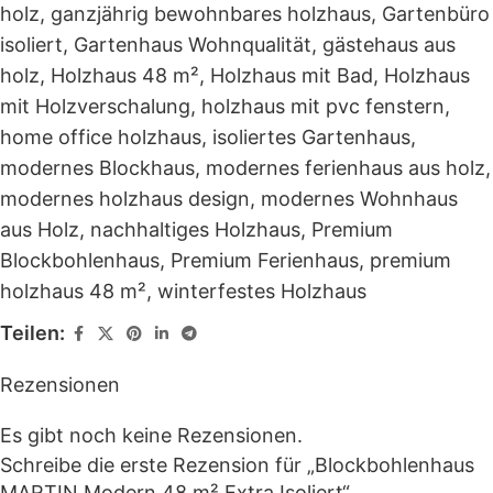
holz
,
ganzjährig bewohnbares holzhaus
,
Gartenbüro
isoliert
,
Gartenhaus Wohnqualität
,
gästehaus aus
holz
,
Holzhaus 48 m²
,
Holzhaus mit Bad
,
Holzhaus
mit Holzverschalung
,
holzhaus mit pvc fenstern
,
home office holzhaus
,
isoliertes Gartenhaus
,
modernes Blockhaus
,
modernes ferienhaus aus holz
,
modernes holzhaus design
,
modernes Wohnhaus
aus Holz
,
nachhaltiges Holzhaus
,
Premium
Blockbohlenhaus
,
Premium Ferienhaus
,
premium
holzhaus 48 m²
,
winterfestes Holzhaus
Teilen:
Rezensionen
Es gibt noch keine Rezensionen.
Schreibe die erste Rezension für „Blockbohlenhaus
MARTIN Modern 48 m² Extra Isoliert“