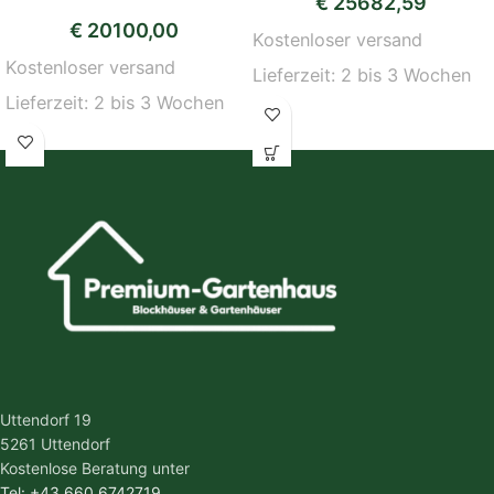
€
25682,59
€
20100,00
Kostenloser versand
Kostenloser versand
Lieferzeit:
2 bis 3 Wochen
Lieferzeit:
2 bis 3 Wochen
Uttendorf 19
5261 Uttendorf
Kostenlose Beratung unter
Tel: +43 660 6742719