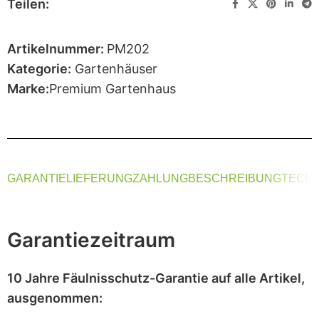
Teilen:
Artikelnummer:
PM202
Kategorie:
Gartenhäuser
Marke:
Premium Gartenhaus
GARANTIE
LIEFERUNG
ZAHLUNG
BESCHREIBUNG
TECHN
Garantiezeitraum
10 Jahre Fäulnisschutz-Garantie
auf alle Artikel,
ausgenommen
: