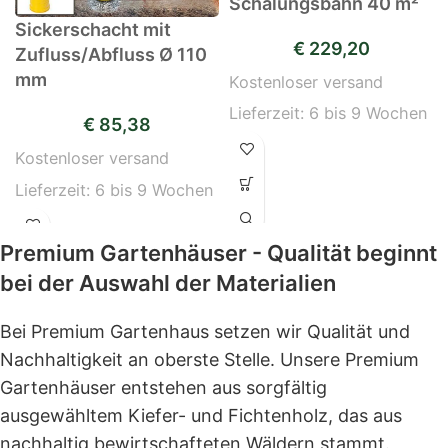
Schalungsbahn 40 m²
Sickerschacht mit
€
229,20
Zufluss/Abfluss Ø 110
mm
Kostenloser versand
Lieferzeit:
6 bis 9 Wochen
€
85,38
Kostenloser versand
Lieferzeit:
6 bis 9 Wochen
Premium Gartenhäuser - Qualität beginnt
bei der Auswahl der Materialien
Bei Premium Gartenhaus setzen wir Qualität und
Nachhaltigkeit an oberste Stelle. Unsere Premium
Gartenhäuser entstehen aus sorgfältig
ausgewähltem Kiefer- und Fichtenholz, das aus
nachhaltig bewirtschafteten Wäldern stammt.