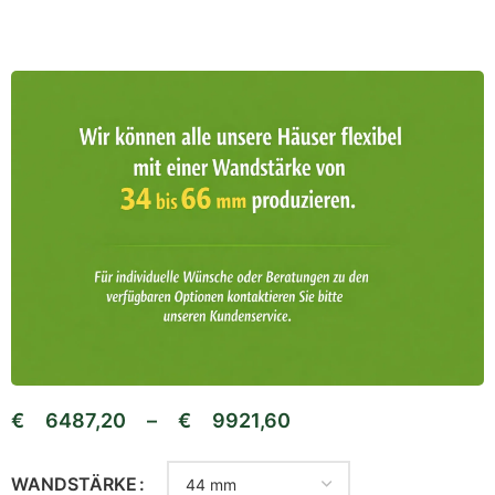
€
6487,20
–
€
9921,60
WANDSTÄRKE