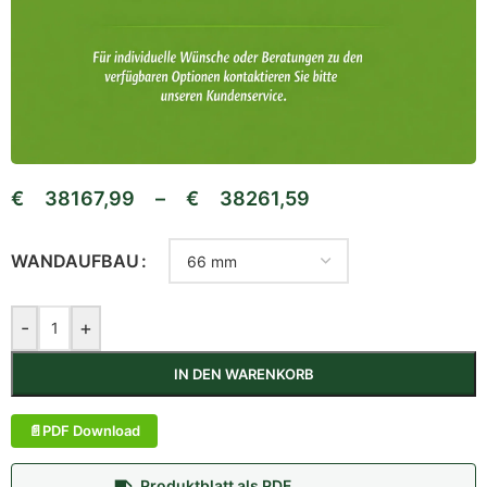
€
38167,99
–
€
38261,59
WANDAUFBAU
-
+
IN DEN WARENKORB
PDF Download
Produktblatt als PDF