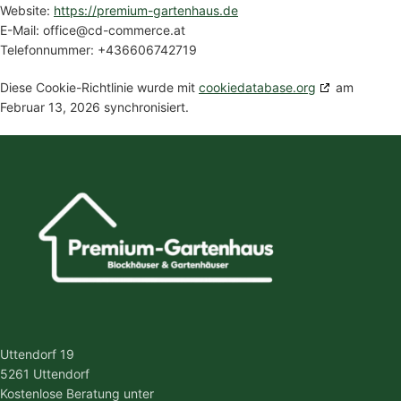
Website:
https://premium-gartenhaus.de
E-Mail:
office@
cd-commerce.at
Telefonnummer: +436606742719
Diese Cookie-Richtlinie wurde mit
cookiedatabase.org
am
Februar 13, 2026 synchronisiert.
Uttendorf 19
5261 Uttendorf
Kostenlose Beratung unter