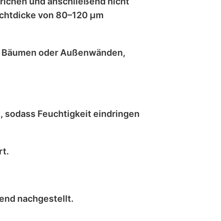
trichen
und anschließend
nicht
chtdicke von 80–120 μm
, Bäumen oder Außenwänden
,
t
, sodass Feuchtigkeit eindringen
t.
hend
nachgestellt
.