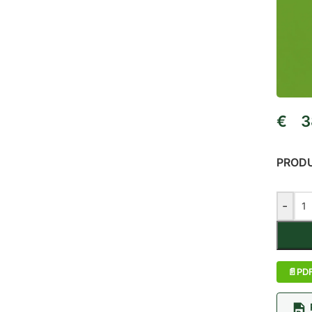
€
38
PROD
-
PD