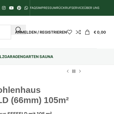
FAQS
IMPRESSUM
RÜCKRUFSERVICE
ÜBER UNS
ANMELDEN / REGISTRIEREN
€
0,00
LZGARAGEN
GARTEN SAUNA
ohlenhaus
D (66mm) 105m²
aus SEEFELD mit 105 m²