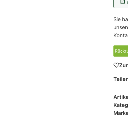
Sie h
unser
Konta
Rückru
Zur
Teilen
Artik
Kateg
Marke