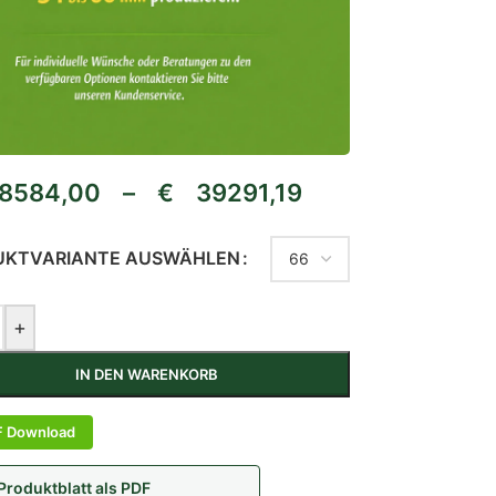
584,00
–
€
39291,19
UKTVARIANTE AUSWÄHLEN
+
IN DEN WARENKORB
F Download
Produktblatt als PDF