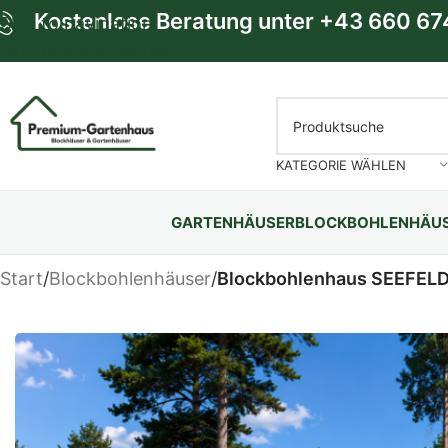
Kostenlose Beratung unter
+43 660 67
Skip to navigation
Skip to main content
KATEGORIE WÄHLEN
GARTENHÄUSER
BLOCKBOHLENHÄU
Start
/
Blockbohlenhäuser
/
Blockbohlenhaus SEEFEL