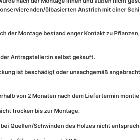
wurde nach der Montage
innen und außen nicht ges
onservierenden/ölbasierten Anstrich
mit einer
Schi
ch der Montage bestand enger Kontakt zu
Pflanzen
der Antragsteller:in selbst
gekauft.
kung ist
beschädigt
oder
unsachgemäß angebrach
erhalb von 2 Monaten
nach dem Liefertermin montier
nicht trocken
bis zur Montage.
 bei
Quellen/Schwinden
des Holzes nicht entsprec