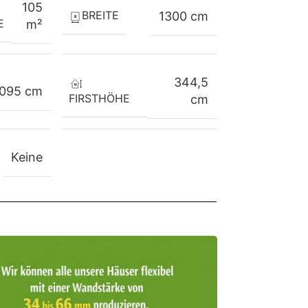
105
BREITE
1300 cm
E
m²
344,5
1095 cm
FIRSTHÖHE
cm
Keine