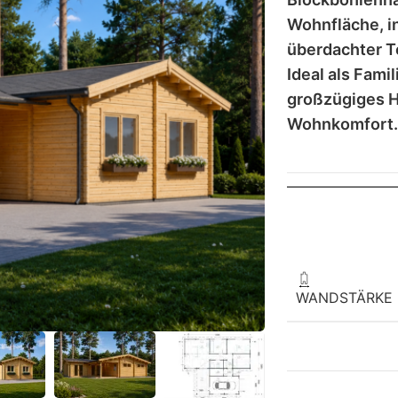
Wohnfläche, in
überdachter T
Ideal als Fami
großzügiges 
Wohnkomfort
WANDSTÄRKE