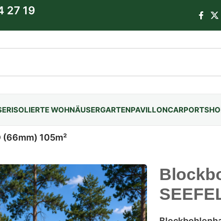
4 27 19
SER
ISOLIERTE WOHNÄUSER
GARTENPAVILLON
CARPORTS
HO
D (66mm) 105m²
Blockb
SEEFEL
Blockbohlenh