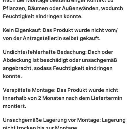
Nach der Montage bestand enger Kontakt zu
Pflanzen, Bäumen oder Außenwänden
, wodurch
Feuchtigkeit eindringen konnte.
Kein Eigenkauf:
Das Produkt wurde
nicht vom/
von der Antragsteller:in selbst
gekauft.
Undichte/fehlerhafte Bedachung:
Dach oder
Abdeckung ist
beschädigt
oder
unsachgemäß
angebracht
, sodass Feuchtigkeit eindringen
konnte.
Verspätete Montage:
Das Produkt wurde
nicht
innerhalb von 2 Monaten
nach dem Liefertermin
montiert.
Unsachgemäße Lagerung vor Montage:
Lagerung
nicht trocken
bis zur Montage.