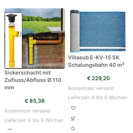
Villasub E-KV-15 SK
Schalungsbahn 40 m²
Sickerschacht mit
€
229,20
Zufluss/Abfluss Ø 110
mm
Kostenloser versand
Lieferzeit:
6 bis 9 Wochen
€
85,38
Kostenloser versand
Lieferzeit:
6 bis 9 Wochen