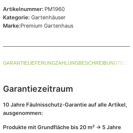
Artikelnummer:
PM1960
Kategorie:
Gartenhäuser
Marke:
Premium Gartenhaus
GARANTIE
LIEFERUNG
ZAHLUNG
BESCHREIBUNG
TECHN
Garantiezeitraum
10 Jahre Fäulnisschutz-Garantie
auf alle Artikel,
ausgenommen
:
Produkte mit
Grundfläche bis 20 m²
→
5 Jahre