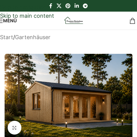
Skip to navigation
Skip to main content
MENÜ
Start
/
Gartenhäuser
Klick zum Vergrößern