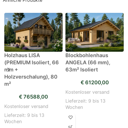
Holzhaus LISA
Blockbohlenhaus
(PREMIUM Isoliert, 66
ANGELA (66 mm),
mm +
63m² Isoliert
Holzverschalung), 80
€
61200,00
m²
Kostenloser versand
€
76588,00
Lieferzeit:
9 bis 13
Kostenloser versand
Wochen
Lieferzeit:
9 bis 13
Wochen