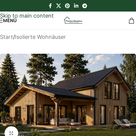
Skip to navigation
Skip to main content
MENÜ
Start
/
Isolierte Wohnäuser
Klick zum Vergrößern