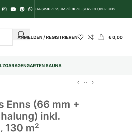
FAQS
IMPRESSUM
RÜCKRUFSERVICE
ÜBER UNS
ANMELDEN / REGISTRIEREN
€
0,00
LZGARAGEN
GARTEN SAUNA
 Enns (66 mm +
halung) inkl.
g, 130 m²