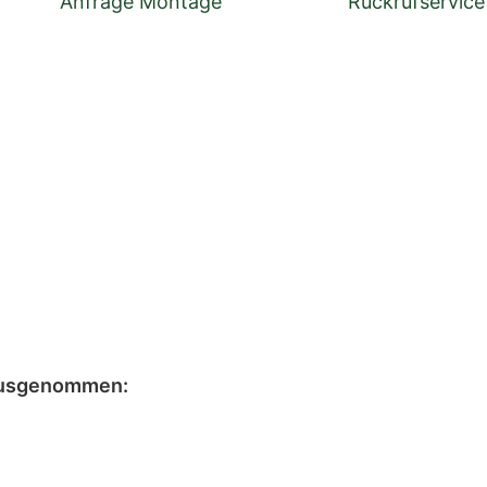
Anfrage Montage
Rückrufservic
UNG
TECHNISCHE DATEN
INFORMATIONEN ZU 
UFSERVICE
QALITÄT & VORTEILE
usgenommen
: