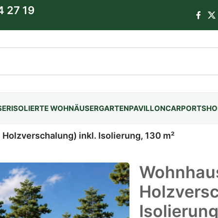
4 27 19
SER
ISOLIERTE WOHNÄUSER
GARTENPAVILLON
CARPORTS
HO
olzverschalung) inkl. Isolierung, 130 m²
Wohnhaus
Holzversc
Isolierun