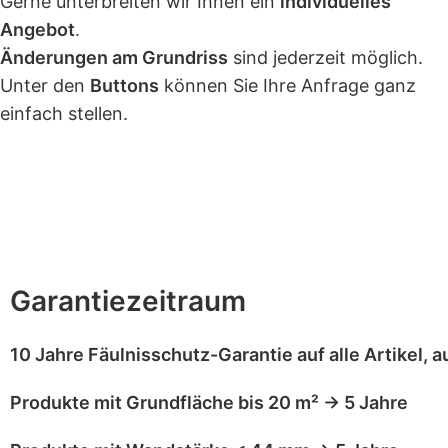
Gerne unterbreiten wir Ihnen ein
individuelles
Angebot
.
Änderungen am Grundriss
sind jederzeit möglich.
Unter den
Buttons
können Sie Ihre Anfrage ganz
einfach stellen.
GARANTIE
LIEFERUNG
ZAHLUNG
BESCHREIB
ALLGEMEINE MONTAGEANLEITUNGEN
RÜCKR
Garantiezeitraum
10 Jahre Fäulnisschutz-Garantie
auf alle Artikel,
a
Produkte mit
Grundfläche bis 20 m²
→
5 Jahre