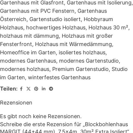
Gartenhaus mit Glasfront
,
Gartenhaus mit Isolierung
,
Gartenhaus mit PVC Fenstern
,
Gartenhaus
Österreich
,
Gartenstudio isoliert
,
Hobbyraum
Holzhaus
,
hochwertiges Holzhaus
,
Holzhaus 30 m²
,
holzhaus mit dämmung
,
Holzhaus mit großer
Fensterfront
,
Holzhaus mit Wärmedämmung
,
Homeoffice im Garten
,
isoliertes holzhaus
,
modernes Gartenhaus
,
modernes Gartenstudio
,
modernes holzhaus
,
Premium Gartenstudio
,
Studio
im Garten
,
winterfestes Gartenhaus
Teilen:
Rezensionen
Es gibt noch keine Rezensionen.
Schreibe die erste Rezension für „Blockbohlenhaus
MARGIT (44+44 mm), 7.5x4m, 30m² Extra Isoliert“