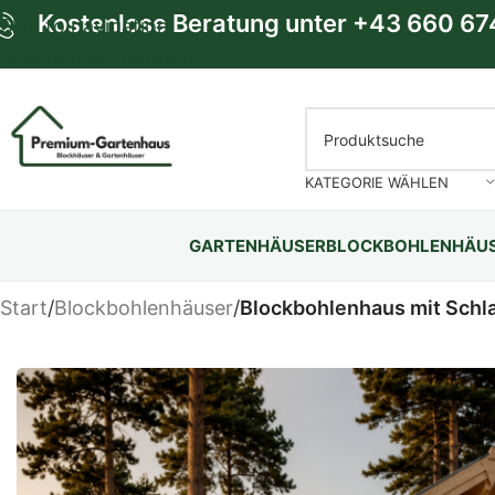
Kostenlose Beratung unter
+43 660 67
Skip to navigation
Skip to main content
KATEGORIE WÄHLEN
GARTENHÄUSER
BLOCKBOHLENHÄU
Start
/
Blockbohlenhäuser
/
Blockbohlenhaus mit Sch