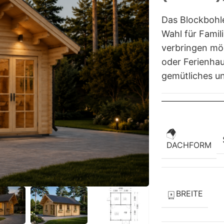
Das Blockbohle
Wahl für Famili
verbringen mö
oder Ferienhau
gemütliches un
DACHFORM
BREITE