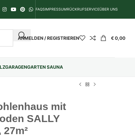
FAQS
IMPRESSUM
RÜCKRUFSERVICE
ÜBER UNS
ANMELDEN / REGISTRIEREN
€
0,00
LZGARAGEN
GARTEN SAUNA
ohlenhaus mit
boden SALLY
, 27m²