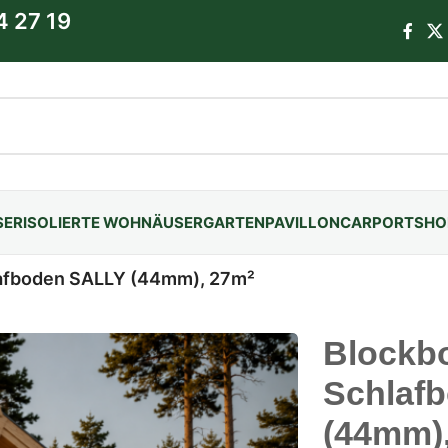
4 27 19
SER
ISOLIERTE WOHNÄUSER
GARTENPAVILLON
CARPORTS
HO
lafboden SALLY (44mm), 27m²
Blockb
Schlaf
(44mm)