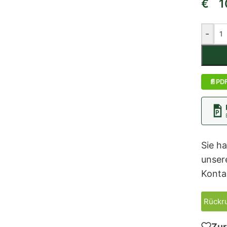
€
10
-
PD
Sie h
unser
Konta
Rückru
Zur