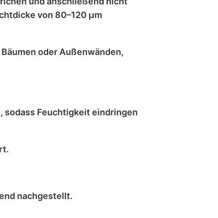
trichen
und anschließend
nicht
chtdicke von 80–120 μm
, Bäumen oder Außenwänden
,
t
, sodass Feuchtigkeit eindringen
t.
hend
nachgestellt
.