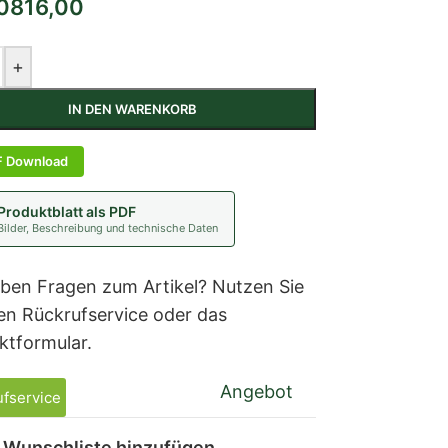
816,00
+
IN DEN WARENKORB
F Download
Produktblatt als PDF
Bilder, Beschreibung und technische Daten
aben Fragen zum Artikel? Nutzen Sie
en Rückrufservice oder das
ktformular.
Angebot
fservice
 Wunschliste hinzufügen