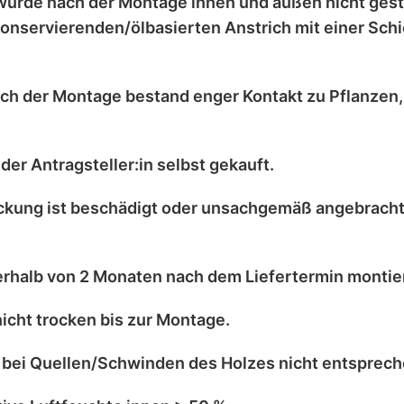
wurde nach der Montage
innen und außen nicht ges
onservierenden/ölbasierten Anstrich
mit einer
Schi
ch der Montage bestand enger Kontakt zu
Pflanzen
der Antragsteller:in selbst
gekauft.
kung ist
beschädigt
oder
unsachgemäß angebrach
erhalb von 2 Monaten
nach dem Liefertermin montier
nicht trocken
bis zur Montage.
 bei
Quellen/Schwinden
des Holzes nicht entsprec