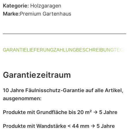
Kategorie:
Holzgaragen
Marke:
Premium Gartenhaus
GARANTIE
LIEFERUNG
ZAHLUNG
BESCHREIBUNG
TECHN
Garantiezeitraum
10 Jahre Fäulnisschutz-Garantie
auf alle Artikel,
ausgenommen
:
Produkte mit
Grundfläche bis 20 m²
→
5 Jahre
Produkte mit
Wandstärke < 44 mm
→
5 Jahre