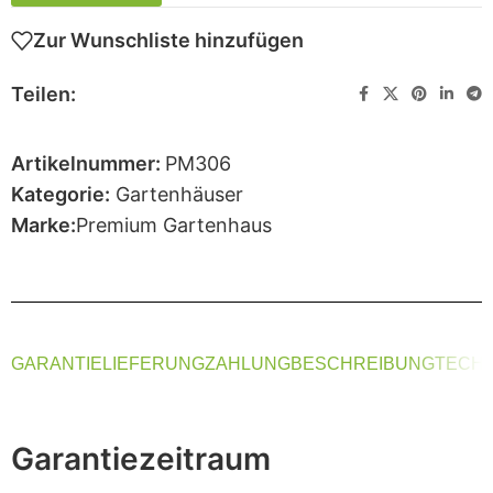
Zur Wunschliste hinzufügen
Teilen:
Artikelnummer:
PM306
Kategorie:
Gartenhäuser
Marke:
Premium Gartenhaus
GARANTIE
LIEFERUNG
ZAHLUNG
BESCHREIBUNG
TECHN
Garantiezeitraum