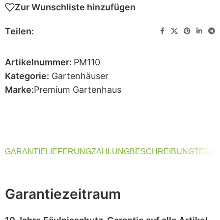
Zur Wunschliste hinzufügen
Teilen:
Artikelnummer:
PM110
Kategorie:
Gartenhäuser
Marke:
Premium Gartenhaus
GARANTIE
LIEFERUNG
ZAHLUNG
BESCHREIBUNG
TECHN
Garantiezeitraum