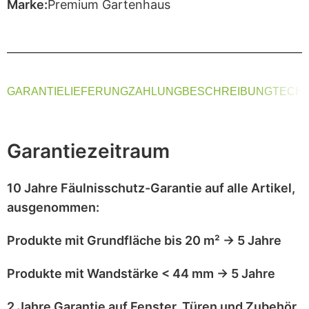
Marke:
Premium Gartenhaus
GARANTIE
LIEFERUNG
ZAHLUNG
BESCHREIBUNG
TECHN
Garantiezeitraum
10 Jahre Fäulnisschutz-Garantie
auf alle Artikel,
ausgenommen
:
Produkte mit
Grundfläche bis 20 m²
→
5 Jahre
Produkte mit
Wandstärke < 44 mm
→
5 Jahre
2 Jahre Garantie
auf
Fenster, Türen und Zubehör
,