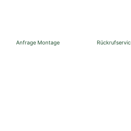
Anfrage Montage
Rückrufservi
UNG
TECHNISCHE DATEN
INFORMATIONEN ZU 
UFSERVICE
QALITÄT & VORTEILE