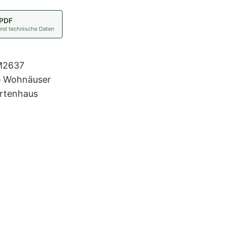
 PDF
und technische Daten
M2637
te Wohnäuser
rtenhaus