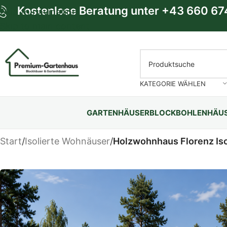
Kostenlose Beratung unter
+43 660 67
Skip to navigation
Skip to main content
KATEGORIE WÄHLEN
GARTENHÄUSER
BLOCKBOHLENHÄU
Start
/
Isolierte Wohnäuser
/
Holzwohnhaus Florenz Iso