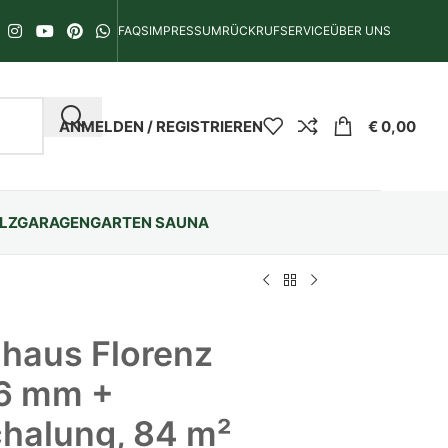
FAQS
IMPRESSUM
RÜCKRUFSERVICE
ÜBER UNS
ANMELDEN / REGISTRIEREN
€
0,00
LZGARAGEN
GARTEN SAUNA
haus Florenz
 66 mm +
halung, 84 m²