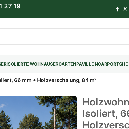
4 27 19
SER
ISOLIERTE WOHNÄUSER
GARTENPAVILLON
CARPORTS
HO
liert, 66 mm + Holzverschalung, 84 m²
Holzwohn
Isoliert,
Holzversc