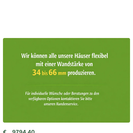
€
9794,40