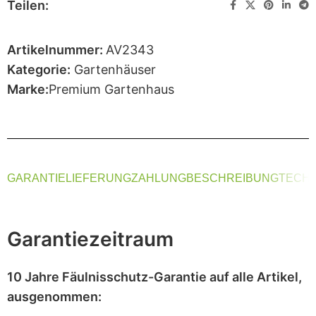
Teilen:
Artikelnummer:
AV2343
Kategorie:
Gartenhäuser
Marke:
Premium Gartenhaus
GARANTIE
LIEFERUNG
ZAHLUNG
BESCHREIBUNG
TECHN
Garantiezeitraum
10 Jahre Fäulnisschutz-Garantie
auf alle Artikel,
ausgenommen
: