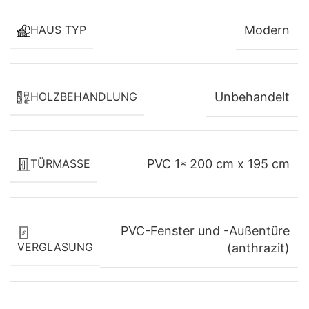
modernem Ambiente
HAUS TYP
Modern
Die großzügigen anthrazitfarbenen PVC-Fenster
und die breite Terrassentür lassen viel Tageslicht
ins Innere und schaffen ein freundliches, offenes
HOLZBEHANDLUNG
Unbehandelt
Raumgefühl.
Ihre Vorteile:
TÜRMASSE
PVC 1* 200 cm x 195 cm
✔ Heller Wohnraum
✔ Modernes Design
PVC-Fenster und -Außentüre
✔ Natürliche Belichtung
VERGLASUNG
(anthrazit)
✔ Offene Atmosphäre
✔ Schöne Ausblicke in den Garten