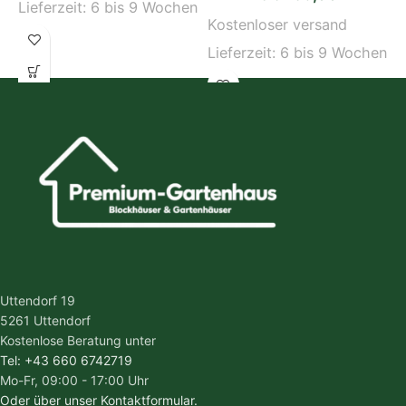
Lieferzeit:
6 bis 9 Wochen
Kostenloser versand
K
Lieferzeit:
6 bis 9 Wochen
L
Uttendorf 19
5261 Uttendorf
Kostenlose Beratung unter
Tel: +43 660 6742719
Mo-Fr, 09:00 - 17:00 Uhr
Oder über unser Kontaktformular.