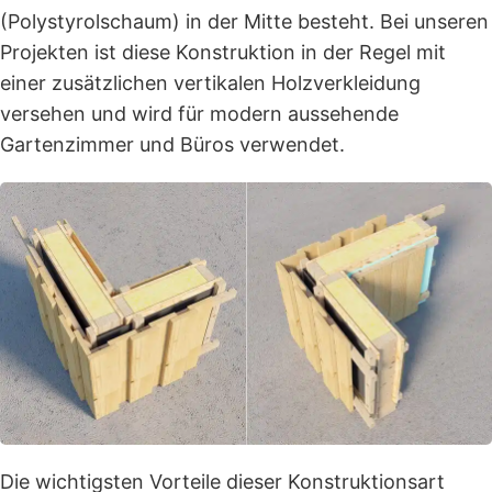
Bereits im Lieferumfang enthalten:
(Polystyrolschaum) in der Mitte besteht. Bei unseren
Projekten ist diese Konstruktion in der Regel mit
✔ PVC-Fenster und Außentür in Anthrazit
einer zusätzlichen vertikalen Holzverkleidung
versehen und wird für modern aussehende
✔ EPDM-Dacheindeckung – langlebig und
Gartenzimmer und Büros verwendet.
wartungsarm
✔ 100 mm XPS-Bodendämmung
✔ Laminat-Fußbodenbelag
✔ Komplette Wärmedämmung von Dach,
Wänden und Boden
✔ Qualitätsbeschläge und Montagematerial
✔ Lieferung bis Bordsteinkante
Die wichtigsten Vorteile dieser Konstruktionsart