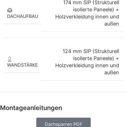
174 mm SIP (Strukturell
isolierte Paneele) +
Integrierter Badbereich für
DACHAUFBAU
Holzverkleidung innen und
zusätzlichen Komfort
außen
Ein kompakter Badbereich erhöht die
Funktionalität und macht das Gartenhaus zu
124 mm SIP (Strukturell
einer komfortablen Mini-Wohneinheit.
isolierte Paneele) +
WANDSTÄRKE
Holzverkleidung innen und
Ideal für:
außen
Gästeunterkünfte
Home-Office
Atelier
Wochenendaufenthalte
Montageanleitungen
Gartenstudio
Vielseitig nutzbarer Wohnraum
Dachsparren PDF