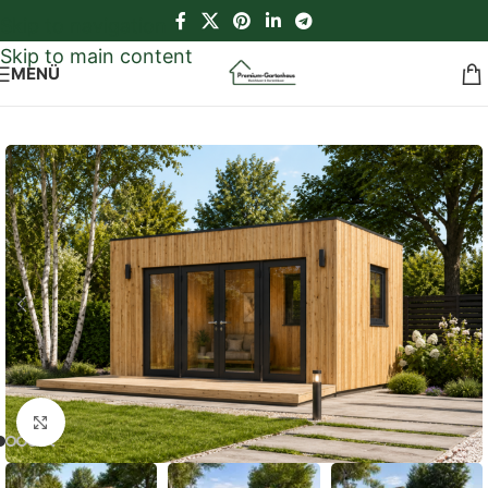
Skip to navigation
Skip to main content
MENÜ
Start
/
Gartenhäuser
/
Isolierte Gartengäuser SIP
Klick zum Vergrößern