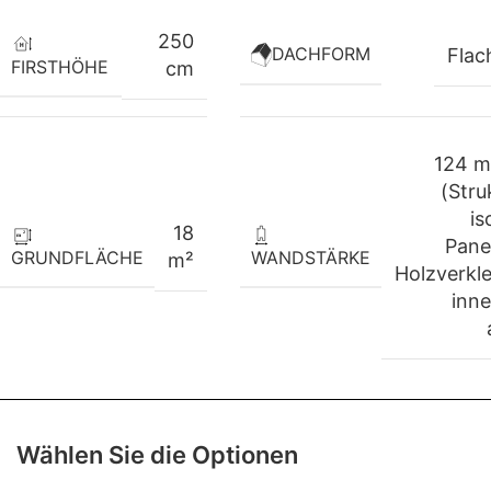
250
DACHFORM
Flac
FIRSTHÖHE
cm
124 m
(Stru
is
18
Pane
GRUNDFLÄCHE
WANDSTÄRKE
m²
Holzverkl
inn
Wählen Sie die Optionen