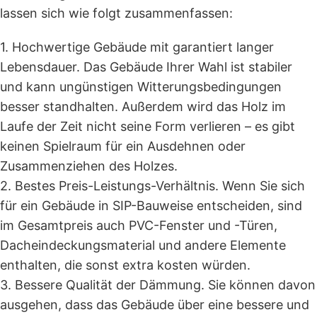
Technische Daten
lassen sich wie folgt zusammenfassen:
Außenmaß: 600 × 300 cm
1. Hochwertige Gebäude mit garantiert langer
Grundfläche: 18 m²
Lebensdauer. Das Gebäude Ihrer Wahl ist stabiler
Raumanzahl: 1
und kann ungünstigen Witterungsbedingungen
Mindesthöhe der Wände: 235 cm
besser standhalten. Außerdem wird das Holz im
Firsthöhe: 249 cm
Laufe der Zeit nicht seine Form verlieren – es gibt
Wandstärke: 124 mm SIP
keinen Spielraum für ein Ausdehnen oder
Dachstärke: 174 mm SIP
Zusammenziehen des Holzes.
Bodenisolierung: 100 mm XPS
2. Bestes Preis-Leistungs-Verhältnis. Wenn Sie sich
Baumaterial: SIP (Strukturelle Isolierplatten)
für ein Gebäude in SIP-Bauweise entscheiden, sind
Dach: 174 mm SIP mit Holzverkleidung innen und
im Gesamtpreis auch PVC-Fenster und -Türen,
außen
Dacheindeckungsmaterial und andere Elemente
Fenster: 2 × 200 × 195 cm, 1 × 100 × 110 cm
enthalten, die sonst extra kosten würden.
Tür: PVC 200 × 195 cm
3. Bessere Qualität der Dämmung. Sie können davon
Ihre Vorteile auf einen Blick
ausgehen, dass das Gebäude über eine bessere und