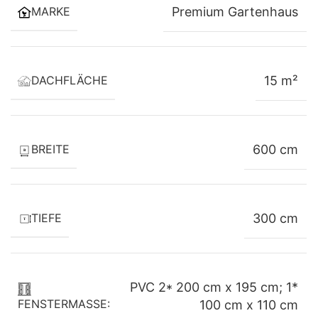
MARKE
Premium Gartenhaus
Hochwertiger Wand- und Dachaufbau
Wände – 124 mm SIPS-Konstruktion
DACHFLÄCHE
15 m²
100 mm Polystyrolkern
Beidseitig 12 mm Strukturplatten
Innen- und Außenverkleidung aus Holz
Dach – 174 mm SIPS-Konstruktion
BREITE
600 cm
150 mm Polystyrolkern
Beidseitig 12 mm Strukturplatten
TIEFE
300 cm
Hochwertige Holzverkleidung innen und außen
Boden
100 mm XPS-Wärmedämmung
PVC 2* 200 cm x 195 cm; 1*
Hochwertiger Laminatboden
FENSTERMASSE:
100 cm x 110 cm
Vorteile der SIPS-Bauweise