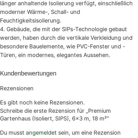
länger anhaltende Isolierung verfügt, einschließlich
✔ 18 m² Nutzfläche
moderner Wärme-, Schall- und
Feuchtigkeitsisolierung.
✔ Hochmoderne SIPS-Technologie
4. Gebäude, die mit der SIPs-Technologie gebaut
✔ 124 mm Wandstärke
werden, haben durch die vertikale Verkleidung und
besondere Bauelemente, wie PVC-Fenster und -
✔ 174 mm Dachstärke
Türen, ein modernes, elegantes Aussehen.
✔ 100 mm XPS-Bodendämmung
Kundenbewertungen
✔ Integrierter Badbereich
Rezensionen
✔ Große Fensterflächen
Es gibt noch keine Rezensionen.
Schreibe die erste Rezension für „Premium
✔ PVC-Fenster und Außentür in Anthrazit
Gartenhaus (Isoliert, SIPS), 6×3 m, 18 m²“
✔ EPDM-Dach inklusive
Du musst
angemeldet
sein, um eine Rezension