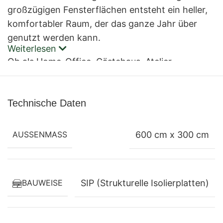
großzügigen Fensterflächen entsteht ein heller,
komfortabler Raum, der das ganze Jahr über
genutzt werden kann.
Weiterlesen
Ob als Home-Office, Gästehaus, Atelier,
Hobbyraum oder persönliche Wohlfühloase –
dieses Premium-Modell bietet Ihnen maximale
Technische Daten
Flexibilität und Wohnkomfort auf kleinem Raum.
Hervorragende Wärmedämmung mit
AUSSENMASS
600 cm x 300 cm
SIPS-Technologie
Die innovative Konstruktion aus strukturellen
BAUWEISE
SIP (Strukturelle Isolierplatten)
Isolierplatten (SIPS) sorgt für hervorragende
Dämmwerte und ein angenehmes Raumklima zu
jeder Jahreszeit.