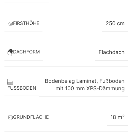
✔ Hervorragende Wärmedämmung
FIRSTHÖHE
250 cm
✔ Hohe Energieeffizienz
✔ Niedrige Heizkosten
DACHFORM
Flachdach
✔ Ausgezeichneter Schallschutz
✔ Hohe Stabilität
Bodenbelag Laminat
,
Fußboden
✔ Fugenlose Dämmung ohne Wärmebrücken
FUSSBODEN
mit 100 mm XPS-Dämmung
✔ Ganzjährig nutzbar
✔ Langlebige Konstruktion
GRUNDFLÄCHE
18 m²
Lichtdurchfluteter Innenraum mit