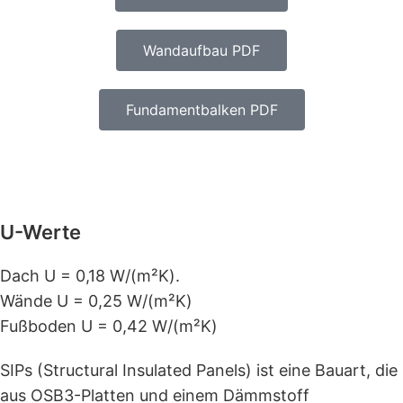
Der offen gestaltete Innenbereich bietet
zahlreiche Möglichkeiten zur individuellen
Wandaufbau PDF
Nutzung.
Fundamentbalken PDF
Perfekt geeignet als:
Home-Office oder Gartenbüro
Hobbyraum
Atelier oder Kreativstudio
U-Werte
Musikzimmer
Fitness- oder Yogaraum
Dach U = 0,18 W/(m²K).
Gästezimmer
Wände U = 0,25 W/(m²K)
Tiny-House-Lösung
Fußboden U = 0,42 W/(m²K)
Entspannungsraum im Garten
Hochwertige Ausstattung inklusive
SIPs (Structural Insulated Panels) ist eine Bauart, die
aus OSB3-Platten und einem Dämmstoff