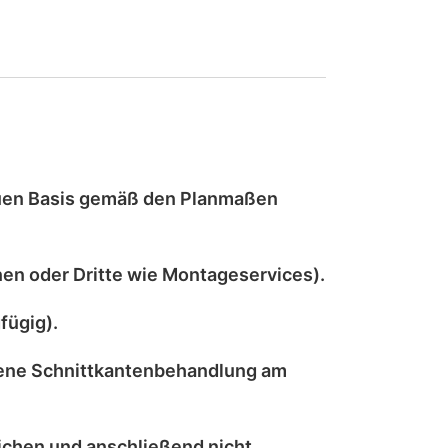
uen
Basis gemäß den Planmaßen
en oder Dritte wie Montageservices).
fügig).
ene Schnittkantenbehandlung
am
ichen
und anschließend
nicht