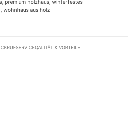
s
,
premium holzhaus
,
winterfestes
z
,
wohnhaus aus holz
ÜCKRUFSERVICE
QALITÄT & VORTEILE