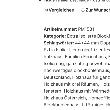
Inklusive aller Beschläge (rostfrei
Vergleichen
Zur Wunsch
Artikelnummer:
PM1531
Kategorie:
Extra Isolierte Bloc
Schlagwörter:
44+44 mm Dop
Extra Isoliert
,
energieeffiziente
holzhaus
,
Familien Ferienhaus
,
Isolierung
,
ganzjährig bewohnb
hochwertiges blockbohlenhaus
Deutschland
,
Holzhaus für ganz
Holzhaus mit drei Räumen
,
Holz
fenstern
,
Holzhaus mit Wärme
Holzhaus Österreich
,
Homeoffic
Blockbohlenhaus
,
L-förmiges H