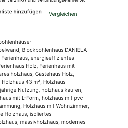
 oder verzinkt) und Verbindungselemente.
liste hinzufügen
Vergleichen
kbohlenhäuser
pelwand
,
Blockbohlenhaus DANIELA
s Ferienhaus
,
energieeffizientes
Ferienhaus Holz
,
Ferienhaus mit
ares holzhaus
,
Gästehaus Holz
,
,
Holzhaus 43 m²
,
Holzhaus
jährige Nutzung
,
holzhaus kaufen
,
haus mit L-Form
,
holzhaus mit pvc
dämmung
,
Holzhaus mit Wohnzimmer
,
e Holzhaus
,
isoliertes
olzhaus
,
massivholzhaus
,
modernes