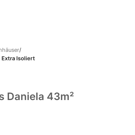
enhäuser
/
xtra Isoliert
s Daniela 43m²