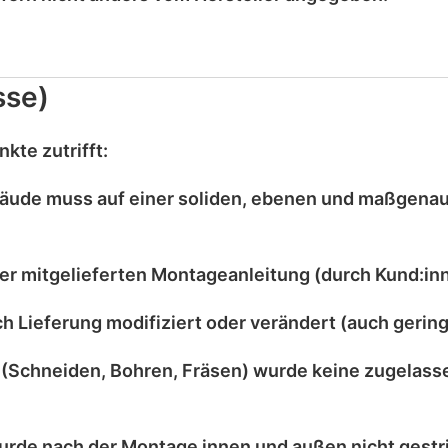
sse)
kte zutrifft:
äude muss auf einer
soliden, ebenen und maßgena
er mitgelieferten
Montageanleitung
(durch Kund:inn
ch Lieferung
modifiziert
oder
verändert
(auch gering
(Schneiden, Bohren, Fräsen) wurde
keine zugelass
urde nach der Montage
innen und außen nicht gestr