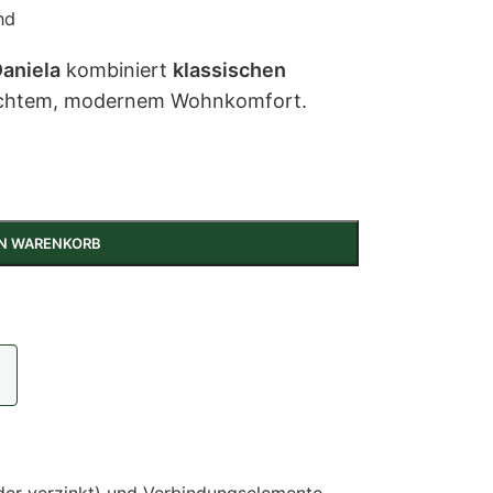
nd
aniela
kombiniert
klassischen
chtem, modernem Wohnkomfort.
EN WARENKORB