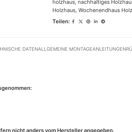
holzhaus
,
nachhaltiges Holzhau
Holzhaus
,
Wochenendhaus Hol
Teilen:
HNISCHE DATEN
ALLGEMEINE MONTAGEANLEITUNGEN
R
sgenommen
:
ofern nicht anders vom Hersteller angegeben.