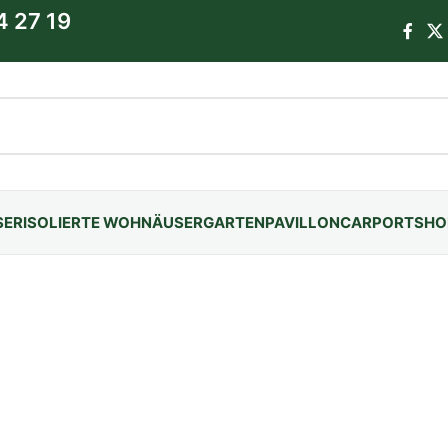
4 27 19
SER
ISOLIERTE WOHNÄUSER
GARTENPAVILLON
CARPORTS
HO