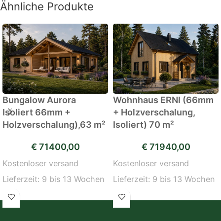
Ähnliche Produkte
Bungalow Aurora
Wohnhaus ERNI (66mm
Isoliert 66mm +
+ Holzverschalung,
Holzverschalung),63 m²
Isoliert) 70 m²
€
71400,00
€
71940,00
Kostenloser versand
Kostenloser versand
Lieferzeit:
9 bis 13 Wochen
Lieferzeit:
9 bis 13 Wochen