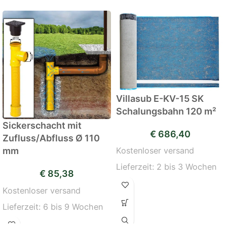
Villasub E-KV-15 SK
Schalungsbahn 120 m²
Sickerschacht mit
€
686,40
Zufluss/Abfluss Ø 110
mm
Kostenloser versand
Lieferzeit:
2 bis 3 Wochen
€
85,38
Kostenloser versand
Lieferzeit:
6 bis 9 Wochen