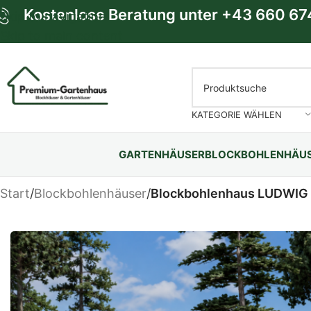
Kostenlose Beratung unter
+43 660 67
Skip to navigation
Skip to main content
KATEGORIE WÄHLEN
GARTENHÄUSER
BLOCKBOHLENHÄU
Start
/
Blockbohlenhäuser
/
Blockbohlenhaus LUDWIG