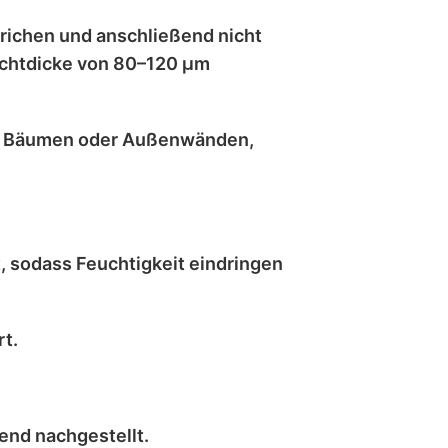
trichen
und anschließend
nicht
chtdicke von 80–120 μm
, Bäumen oder Außenwänden
,
t
, sodass Feuchtigkeit eindringen
t.
hend
nachgestellt
.