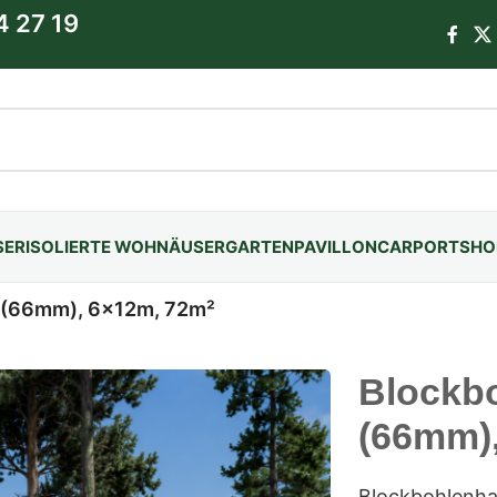
4 27 19
SER
ISOLIERTE WOHNÄUSER
GARTENPAVILLON
CARPORTS
HO
 (66mm), 6x12m, 72m²
Blockb
(66mm)
Blockbohlenha