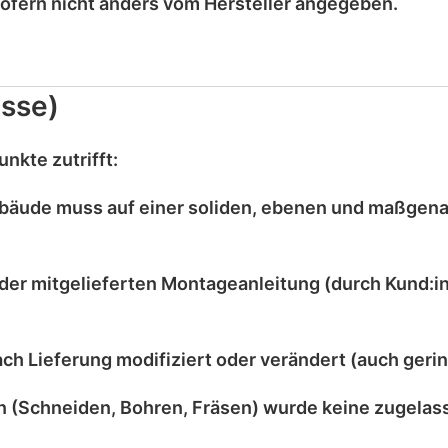
sofern nicht anders vom Hersteller angegeben.
sse)
nkte zutrifft:
bäude muss auf einer
soliden, ebenen und maßgen
der mitgelieferten
Montageanleitung
(durch Kund:in
ach Lieferung
modifiziert
oder
verändert
(auch gerin
 (Schneiden, Bohren, Fräsen) wurde
keine zugelas