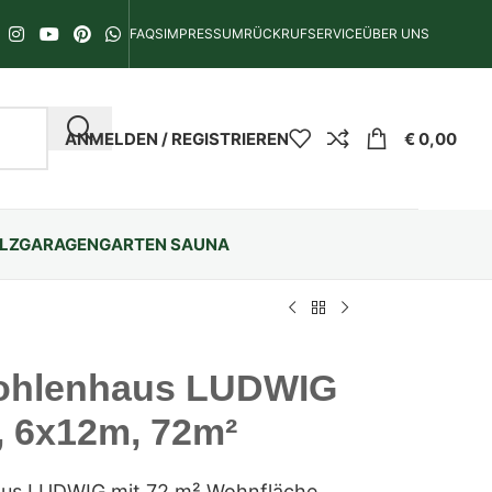
FAQS
IMPRESSUM
RÜCKRUFSERVICE
ÜBER UNS
ANMELDEN / REGISTRIEREN
€
0,00
LZGARAGEN
GARTEN SAUNA
ohlenhaus LUDWIG
, 6x12m, 72m²
us LUDWIG mit 72 m² Wohnfläche,