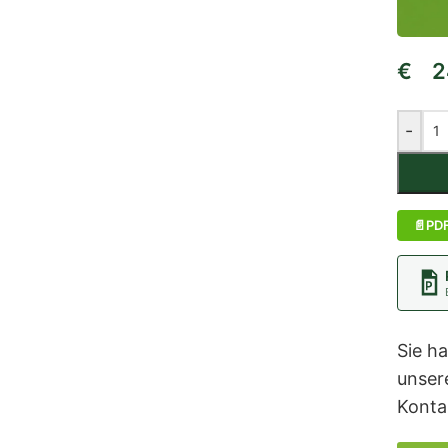
€
24
-
PD
Sie h
unser
Konta