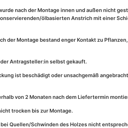
wurde nach der Montage
innen und außen nicht ges
onservierenden/ölbasierten Anstrich
mit einer
Schi
ch der Montage bestand enger Kontakt zu
Pflanzen
der Antragsteller:in selbst
gekauft.
kung ist
beschädigt
oder
unsachgemäß angebrach
erhalb von 2 Monaten
nach dem Liefertermin montier
nicht trocken
bis zur Montage.
 bei
Quellen/Schwinden
des Holzes nicht entsprec