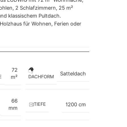
hlen, 2 Schlafzimmern, 25 m²
d klassischem Pultdach.
Holzhaus für Wohnen, Ferien oder
72
Satteldach
E
DACHFORM
m²
66
TIEFE
1200 cm
mm