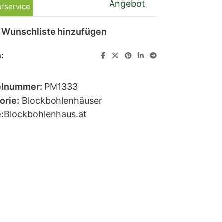
Angebot
fservice
 Wunschliste hinzufügen
:
elnummer:
PM1333
orie:
Blockbohlenhäuser
:
Blockbohlenhaus.at