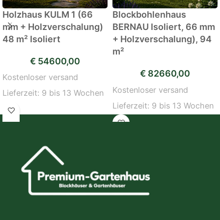
Holzhaus KULM 1 (66
Blockbohlenhaus
mm + Holzverschalung)
BERNAU Isoliert, 66 mm
48 m² Isoliert
+ Holzverschalung), 94
m²
€
54600,00
€
82660,00
Kostenloser versand
Kostenloser versand
Lieferzeit:
9 bis 13 Wochen
Lieferzeit:
9 bis 13 Wochen