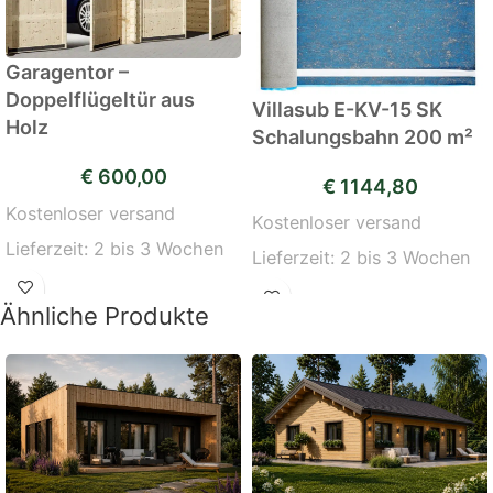
Garagentor –
Doppelflügeltür aus
Villasub E-KV-15 SK
Holz
Schalungsbahn 200 m²
€
600,00
€
1144,80
Kostenloser versand
Kostenloser versand
Lieferzeit:
2 bis 3 Wochen
Lieferzeit:
2 bis 3 Wochen
Ähnliche Produkte