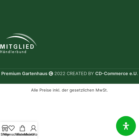
Premium Gartenhaus
2022 CREATED BY
CD-Commerce e.U
.
Alle Preise inkl. der gesetzlichen MwSt.
Shop
Wunschliste
Warenkorb
Mein Konto