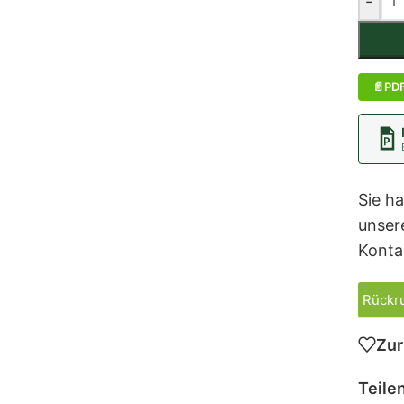
-
PD
Sie h
unser
Konta
Rückru
Zur
Teilen