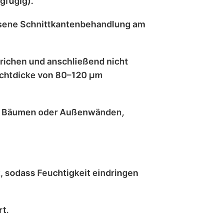
gfügig).
sene Schnittkantenbehandlung
am
trichen
und anschließend
nicht
chtdicke von 80–120 μm
, Bäumen oder Außenwänden
,
t
, sodass Feuchtigkeit eindringen
t.