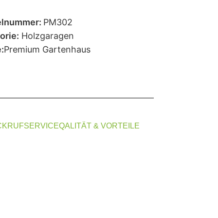
elnummer:
PM302
orie:
Holzgaragen
:
Premium Gartenhaus
CKRUFSERVICE
QALITÄT & VORTEILE