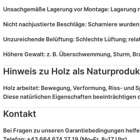
Unsachgemäße Lagerung vor Montage:
Lagerung
Nicht nachjustierte Beschläge:
Scharniere
wurden
Unzureichende Belüftung:
Schlechte Lüftung;
rela
Höhere Gewalt:
z. B.
Überschwemmung, Sturm, Br
Hinweis zu Holz als Naturproduk
Holz
arbeitet
: Bewegung, Verformung, Riss- und 
Diese
natürlichen Eigenschaften
beeinträchtigen d
Kontakt
Bei Fragen zu unseren Garantiebedingungen helfe
Telefon:
+43 664 674 27 19
(Mo–Fr, 8–17 Uhr)