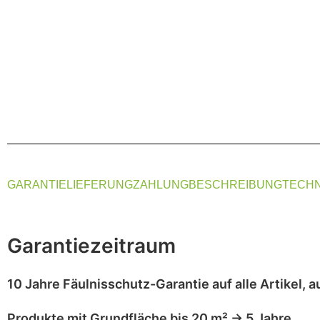
GARANTIE
LIEFERUNG
ZAHLUNG
BESCHREIBUNG
TECHN
Garantiezeitraum
10 Jahre Fäulnisschutz-Garantie
auf alle Artikel,
a
Produkte mit
Grundfläche bis 20 m²
→
5 Jahre