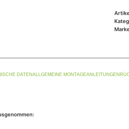
Artik
Kateg
Marke
ISCHE DATEN
ALLGEMEINE MONTAGEANLEITUNGEN
RÜ
usgenommen
: