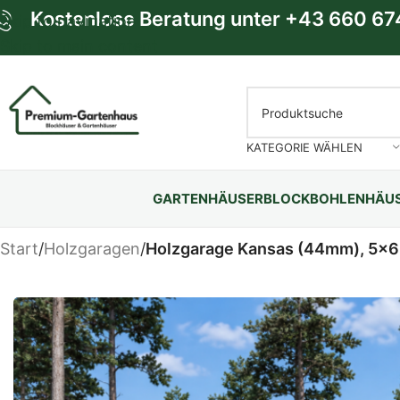
Kostenlose Beratung unter
+43 660 67
Skip to navigation
Skip to main content
KATEGORIE WÄHLEN
GARTENHÄUSER
BLOCKBOHLENHÄU
Start
/
Holzgaragen
/
Holzgarage Kansas (44mm), 5x