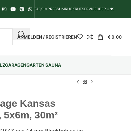
FAQS
IMPRESSUM
RÜCKRUFSERVICE
ÜBER UNS
ANMELDEN / REGISTRIEREN
€
0,00
LZGARAGEN
GARTEN SAUNA
rage Kansas
, 5x6m, 30m²
ANSAS aus 44 mm Blockbohlen im