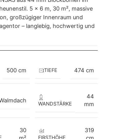
heunenstil. 5 × 6 m, 30 m², massive
ion, großzügiger Innenraum und
agentor – langlebig, hochwertig und
TIEFE
500 cm
474 cm
44
Walmdach
WANDSTÄRKE
mm
30
319
E
FIRSTHÖHE
m²
cm