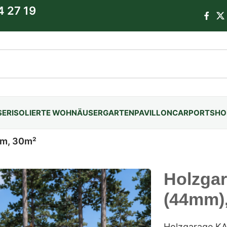
4 27 19
SER
ISOLIERTE WOHNÄUSER
GARTENPAVILLON
CARPORTS
HO
6m, 30m²
Holzga
(44mm)
Holzgarage K