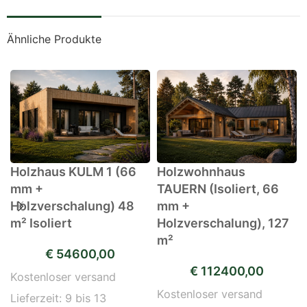
Ähnliche Produkte
Holzhaus KULM 1 (66
Holzwohnhaus
mm +
TAUERN (Isoliert, 66
Holzverschalung) 48
mm +
m² Isoliert
Holzverschalung), 127
m²
€
54600,00
€
112400,00
Kostenloser versand
Kostenloser versand
Lieferzeit:
9 bis 13