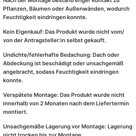
Nach der Montage bestand enger Kontakt zu
Pflanzen, Bäumen oder Außenwänden
, wodurch
Feuchtigkeit eindringen konnte.
Kein Eigenkauf:
Das Produkt wurde
nicht vom/
von der Antragsteller:in selbst
gekauft.
Undichte/fehlerhafte Bedachung:
Dach oder
Abdeckung ist
beschädigt
oder
unsachgemäß
angebracht
, sodass Feuchtigkeit eindringen
konnte.
Verspätete Montage:
Das Produkt wurde
nicht
innerhalb von 2 Monaten
nach dem Liefertermin
montiert.
Unsachgemäße Lagerung vor Montage:
Lagerung
nicht trocken
bis zur Montage.