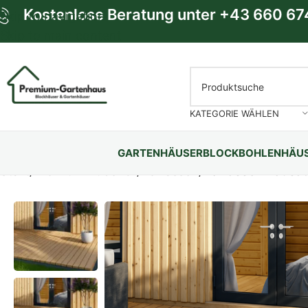
Kostenlose Beratung unter
+43 660 67
Skip to navigation
Skip to main content
KATEGORIE WÄHLEN
GARTENHÄUSER
BLOCKBOHLENHÄU
Start
/
Premium Zubehör
/
Terrassen
/
Terrassen Bausat