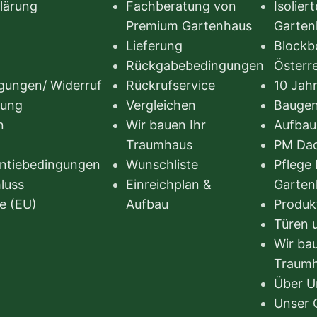
lärung
Fachberatung von
Isoliert
Premium Gartenhaus
Garten
Lieferung
Blockb
Rückgabebedingungen
Österr
ungen/ Widerruf
Rückrufservice
10 Jahr
rung
Vergleichen
Bauge
n
Wir bauen Ihr
Aufbau
Traumhaus
PM Da
antiebedingungen
Wunschliste
Pflege 
luss
Einreichplan &
Garten
ie (EU)
Aufbau
Produk
Türen 
Wir bau
Traum
Über U
Unser 