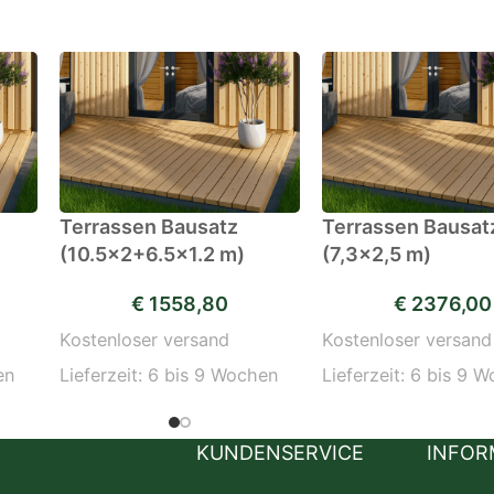
Terrassen Bausatz
Terrassen Bausat
(10.5×2+6.5×1.2 m)
(7,3×2,5 m)
€
1558,80
€
2376,00
Kostenloser versand
Kostenloser versand
en
Lieferzeit:
6 bis 9 Wochen
Lieferzeit:
6 bis 9 
KUNDENSERVICE
INFOR