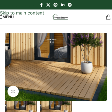
Skip to navigation
Skip to main content
MENÜ
Start
/
Premium Zubehör
/
Terrassen
Klick zum Vergrößern