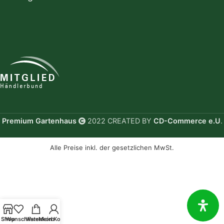
Premium Gartenhaus
2022 CREATED BY
CD-Commerce e.U
.
Alle Preise inkl. der gesetzlichen MwSt.
Shop
Wunschliste
Warenkorb
Mein Konto