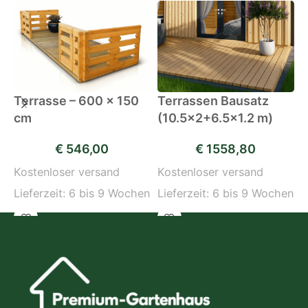
Terrasse – 600 x 150
Terrassen Bausatz
T
cm
(10.5×2+6.5×1.2 m)
(
€
546,00
€
1558,80
Kostenloser versand
Kostenloser versand
K
Lieferzeit:
6 bis 9 Wochen
Lieferzeit:
6 bis 9 Wochen
L