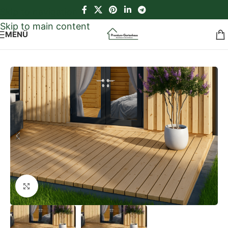
Skip to navigation
Skip to main content
MENÜ
Start
/
Premium Zubehör
/
Terrassen
Klick zum Vergrößern