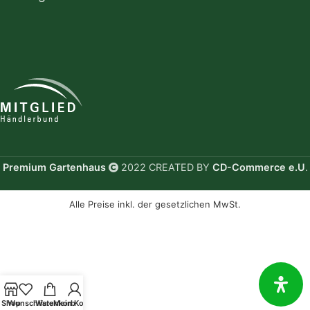
Premium Gartenhaus
2022 CREATED BY
CD-Commerce e.U
.
Alle Preise inkl. der gesetzlichen MwSt.
Shop
Wunschliste
Warenkorb
Mein Konto