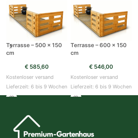
Terrasse – 500 x 150
Terrasse – 600 x 150
T
cm
cm
(
€
585,60
€
546,00
Kostenloser versand
Kostenloser versand
K
Lieferzeit:
6 bis 9 Wochen
Lieferzeit:
6 bis 9 Wochen
L